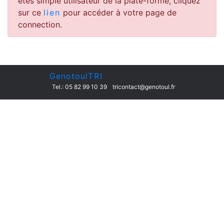
êtes simple utilisateur de la plate-forme, cliquez
sur ce
lien
pour accéder à votre page de
connection.
Genotoul
TRI
Tel.: 05 82 99 10 39
tricontact@genotoul.fr