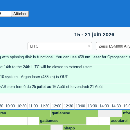
15 - 21 juin 2026
LITC
Zeiss LSM880 Air
 with spinning disk is functional. You can use 458 nm Laser for Optogenetic 
e 14th to the 24th LITC will be closed to external users
710 system : Argon laser (488nm) is OUT
B sera fermé du 25 juillet au 16 Août et le vendredi 21 Août
30
10:00
10:30
11:00
11:30
12:00
12:30
13:00
13:30
14:00
14:30
15:
rran
gattianese
nfo
gattianese
acoutarel
nhapp