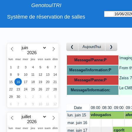
GenotoulTRI
Système de réservation de salles
Aujourd'hui
Imaging
lun
mar
mer
jeu
ven
sam
dim
Message/Panne:P
1
2
3
4
5
6
7
From th
Message/Information:P
8
9
10
11
12
13
14
Zeiss 
Message/Panne:P
15
16
17
18
19
20
21
Le CMEA
22
23
24
25
26
27
28
Message/Information:
29
30
1
2
3
4
5
6
7
8
9
10
11
12
Date
08:00
08:30
09:00
09:
vdougados
afe
lun. juin 15
mar. juin 16
lun
mar
mer
jeu
ven
sam
dim
cgorlt
mer. juin 17