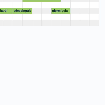
itard
edespinguit
nformicola
ard