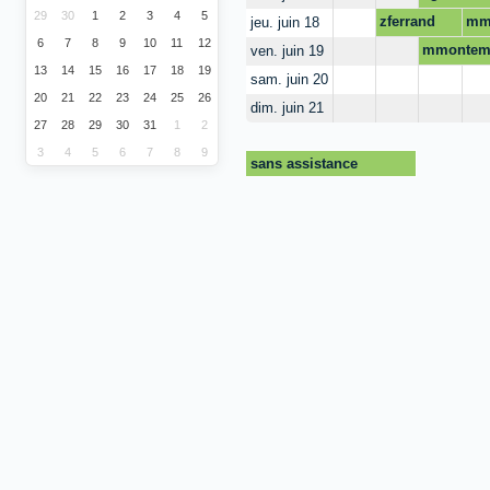
29
30
1
2
3
4
5
zferrand
mma
jeu. juin 18
6
7
8
9
10
11
12
mmontem
ven. juin 19
13
14
15
16
17
18
19
sam. juin 20
20
21
22
23
24
25
26
dim. juin 21
27
28
29
30
31
1
2
3
4
5
6
7
8
9
sans assistance