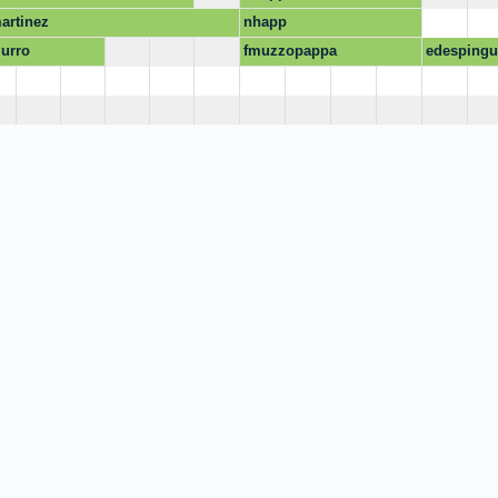
rtinez
nhapp
urro
fmuzzopappa
edespingu