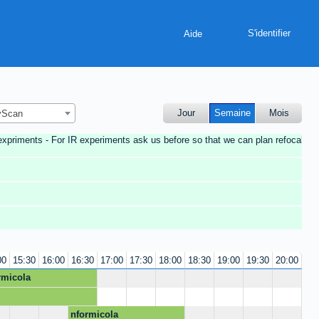
Aide
Jour
Semaine
Mois
yScan
expriments - For IR experiments ask us before so that we can plan refocalisat
00
15:30
16:00
16:30
17:00
17:30
18:00
18:30
19:00
19:30
20:00
rmicola
nformicola