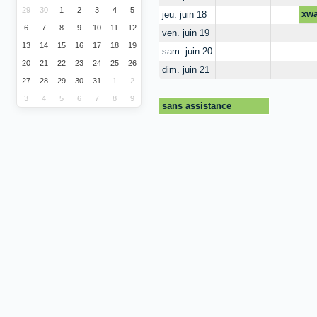
29
30
1
2
3
4
5
xw
jeu. juin 18
6
7
8
9
10
11
12
ven. juin 19
13
14
15
16
17
18
19
sam. juin 20
20
21
22
23
24
25
26
dim. juin 21
27
28
29
30
31
1
2
3
4
5
6
7
8
9
sans assistance