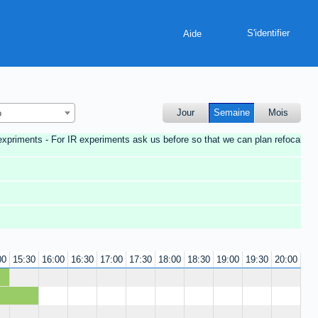
Aide
Jour
Semaine
Mois
o
expriments - For IR experiments ask us before so that we can plan refocalisat
00
15:30
16:00
16:30
17:00
17:30
18:00
18:30
19:00
19:30
20:00