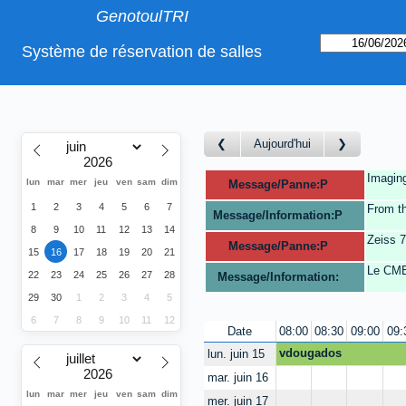
GenotoulTRI
Système de réservation de salles
Aujourd'hui
Imaging
lun
mar
mer
jeu
ven
sam
dim
Message/Panne:P
1
2
3
4
5
6
7
From th
Message/Information:P
8
9
10
11
12
13
14
Zeiss 
Message/Panne:P
15
16
17
18
19
20
21
Le CMEA
22
23
24
25
26
27
28
Message/Information:
29
30
1
2
3
4
5
6
7
8
9
10
11
12
Date
08:00
08:30
09:00
09:
vdougados
lun. juin 15
mar. juin 16
lun
mar
mer
jeu
ven
sam
dim
mer. juin 17