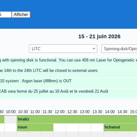
15 - 21 juin 2026
LITC
Spinning-disk/Opt
 with spinning disk is functional. You can use 458 nm Laser for Optogenetic 
e 14th to the 24th LITC will be closed to external users
710 system : Argon laser (488nm) is OUT
B sera fermé du 25 juillet au 16 Août et le vendredi 21 Août
30
10:00
10:30
11:00
11:30
12:00
12:30
13:00
13:30
14:00
14:30
15:
lmatiz
nsun
hchanut