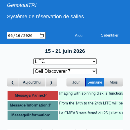
GenotoulTRI
Système de réservation de salles
Aide
15 - 21 juin 2026
Aujourd'hui
Jour
Semaine
Mois
Imaging with spinning disk is functional.
Message/Panne:P
From the 14th to the 24th LITC will be clo
Message/Information:P
Le CMEAB sera fermé du 25 juillet au 16 A
Message/Information: