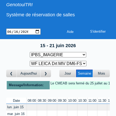
GenotoulTRI
Système de réservation de salles
Aide
15 - 21 juin 2026
Aujourd'hui
Jour
Semaine
Mois
Le CMEAB sera fermé du 25 juillet au 16 Ao
Message/Information:
Date
08:00
08:30
09:00
09:30
10:00
10:30
11:00
11:30
12:0
lun. juin 15
mar. juin 16