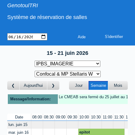
GenotoulTRI
Système de réservation de salles
Aide
15 - 21 juin 2026
Aujourd'hui
Jour
Semaine
Mois
Le CMEAB sera fermé du 25 juillet au 16 Ao
Message/Information:
Date
08:00
08:30
09:00
09:30
10:00
10:30
11:00
11:30
12:0
lun. juin 15
epitot
mar. juin 16