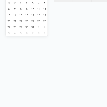
29
30
1
2
3
4
5
6
7
8
9
10
11
12
13
14
15
16
17
18
19
20
21
22
23
24
25
26
27
28
29
30
31
1
2
3
4
5
6
7
8
9